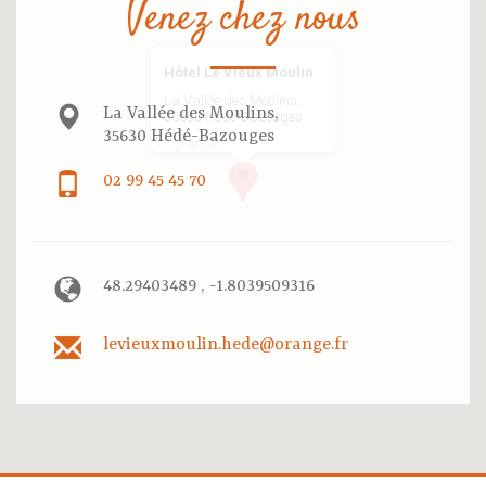
Venez chez nous
Hôtel Le Vieux Moulin
La Vallée des Moulins,
La Vallée des Moulins,
35630 Hédé-Bazouges
35630 Hédé-Bazouges
Agrandir
02 99 45 45 70
48.29403489 , -1.8039509316
levieuxmoulin.hede@orange.fr